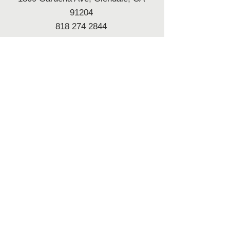
91204
818 274 2844
mail@adventistla.org
Русскоговорящая Церковь
Адвентистов Седьмого Дня
в Лос-Анджелесе
1965
-
2026 Центр Духовного
Возрождения, г. Лос-Анджелес