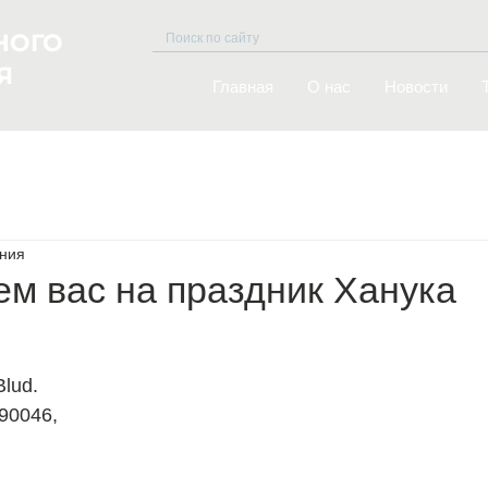
НОГО
Я
Главная
O нас
Новости
ения
м вас на праздник Ханука
Blud.
90046,