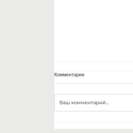
Комментарии
Ваш комментарий...
"В круге света" 31 мая