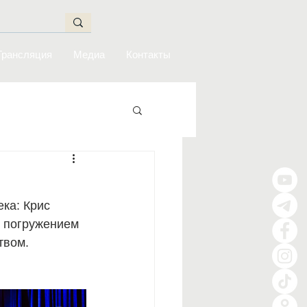
Трансляция
Медиа
Контакты
ка: Крис 
 погружением 
твом.